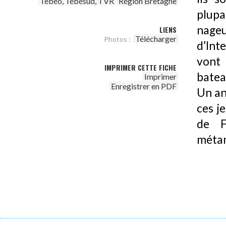
Tébéo, Tébésud, TVR
Région Bretagne
plupa
nage
LIENS
Télécharger
Photos :
d’Int
vont 
IMPRIMER CETTE FICHE
batea
Imprimer
Enregistrer en PDF
Un an
ces j
de F
méta