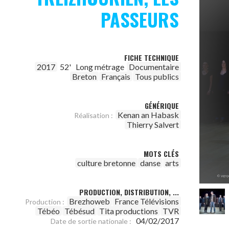
PASSEURS
FICHE TECHNIQUE
2017
52'
Long métrage
Documentaire
Breton
Français
Tous publics
GÉNÉRIQUE
Kenan an Habask
Réalisation :
Thierry Salvert
MOTS CLÉS
culture bretonne
danse
arts
PRODUCTION, DISTRIBUTION, ...
Brezhoweb
France Télévisions
Production :
Tébéo
Tébésud
Tita productions
TVR
04/02/2017
Date de sortie nationale :