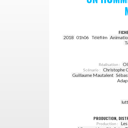
FICH
2018
01h06
Téléfilm
Animati
T
Ol
Réalisation :
Christophe G
Scénario :
Guillaume Mautalent
Sébas
Adapt
lut
PRODUCTION, DISTR
Les
Production :