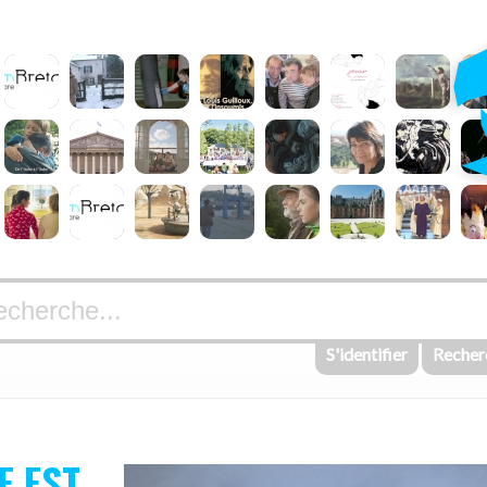
S'identifier
Recher
E EST