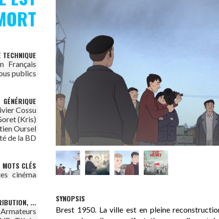
MORT
E TECHNIQUE
on
Français
ous publics
GÉNÉRIQUE
ivier Cossu
oret (Kris)
tien Oursel
é de la BD
MOTS CLÉS
tes
cinéma
SYNOPSIS
IBUTION, ...
Brest 1950. La ville est en pleine reconstruct
 Armateurs