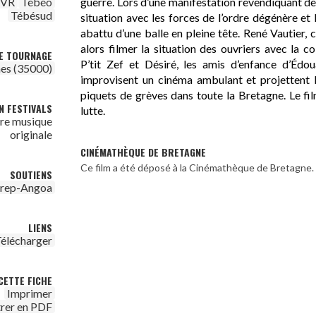
guerre. Lors d’une manifestation revendiquant de 
VR
Tébéo
Tébésud
situation avec les forces de l’ordre dégénère et
abattu d’une balle en pleine tête. René Vautier, 
alors filmer la situation des ouvriers avec la co
DE TOURNAGE
P’tit Zef et Désiré, les amis d’enfance d’Édou
es (35000)
improvisent un cinéma ambulant et projettent l
piquets de grèves dans toute la Bretagne. Le fil
N FESTIVALS
lutte.
ure musique
originale
CINÉMATHÈQUE DE BRETAGNE
Ce film a été déposé à la Cinémathèque de Bretagne.
SOUTIENS
irep-Angoa
LIENS
élécharger
CETTE FICHE
Imprimer
trer en PDF