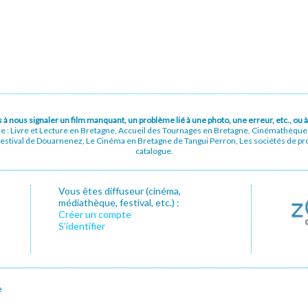
pas à nous signaler un film manquant, un problème lié à une photo, une erreur, etc., o
ue : Livre et Lecture en Bretagne, Accueil des Tournages en Bretagne, Cinémathèqu
stival de Douarnenez, Le Cinéma en Bretagne de Tangui Perron, Les sociétés de prod
catalogue.
Vous êtes diffuseur (cinéma,
médiathèque, festival, etc.) :
Créer un compte
S’identifier
e