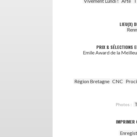
Vivement Lundi !
Arte
T
LIEU(X) 
Renn
PRIX & SÉLECTIONS E
Emile Award de la Meille
Région Bretagne
CNC
Proc
T
Photos :
IMPRIMER 
Enregis