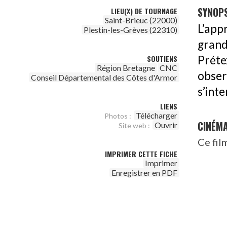
SYNOPS
LIEU(X) DE TOURNAGE
Saint-Brieuc (22000)
L’app
Plestin-les-Grèves (22310)
grand
SOUTIENS
Préte
Région Bretagne
CNC
obser
Conseil Départemental des Côtes d'Armor
s’int
LIENS
Télécharger
Photos :
CINÉM
Ouvrir
Site web :
Ce fil
IMPRIMER CETTE FICHE
Imprimer
Enregistrer en PDF