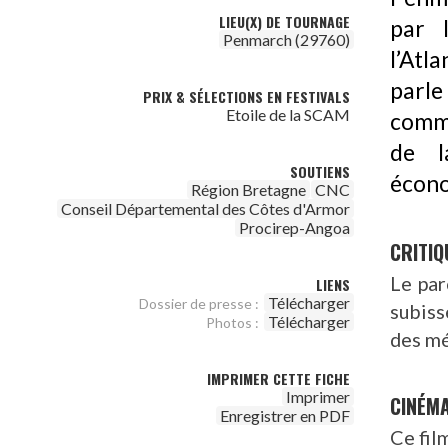
LIEU(X) DE TOURNAGE
par 
Penmarch (29760)
l’Atl
parle
PRIX & SÉLECTIONS EN FESTIVALS
Etoile de la SCAM
comme
de l
SOUTIENS
écon
Région Bretagne
CNC
Conseil Départemental des Côtes d'Armor
Procirep-Angoa
CRITIQ
Le par
LIENS
Télécharger
Dossier de presse :
subiss
Télécharger
Photos :
des m
IMPRIMER CETTE FICHE
Imprimer
CINÉM
Enregistrer en PDF
Ce fil