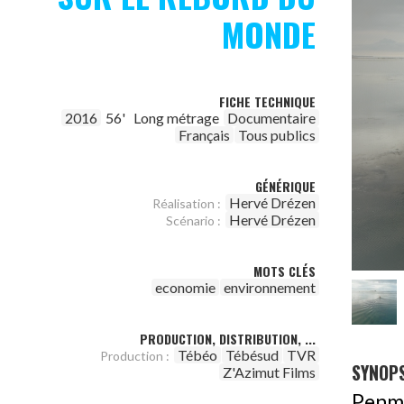
MONDE
FICHE TECHNIQUE
2016
56'
Long métrage
Documentaire
Français
Tous publics
GÉNÉRIQUE
Hervé Drézen
Réalisation :
Hervé Drézen
Scénario :
MOTS CLÉS
economie
environnement
PRODUCTION, DISTRIBUTION, ...
Tébéo
Tébésud
TVR
Production :
SYNOPS
Z'Azimut Films
Penma