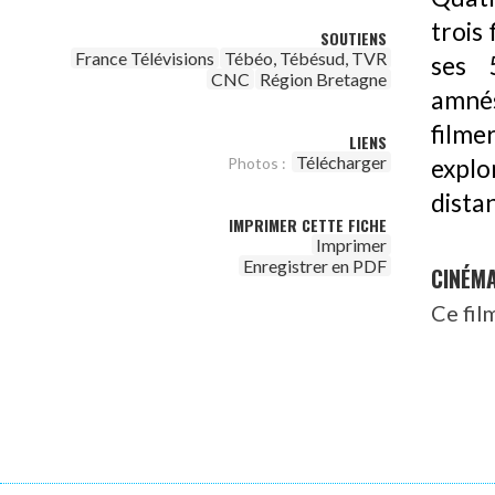
trois 
SOUTIENS
France Télévisions
Tébéo, Tébésud, TVR
ses 
CNC
Région Bretagne
amnés
filme
LIENS
Télécharger
explo
Photos :
dista
IMPRIMER CETTE FICHE
Imprimer
Enregistrer en PDF
CINÉM
Ce fil