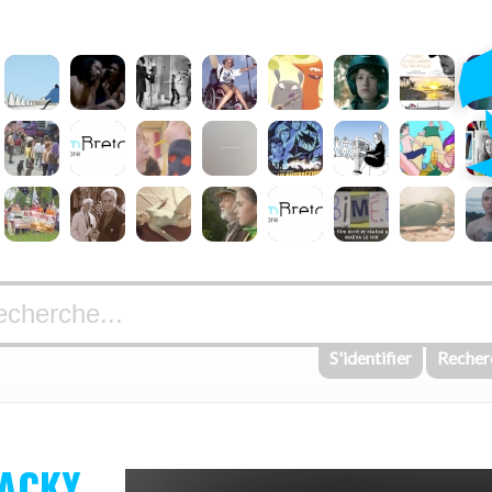
S'identifier
Recher
JACKY