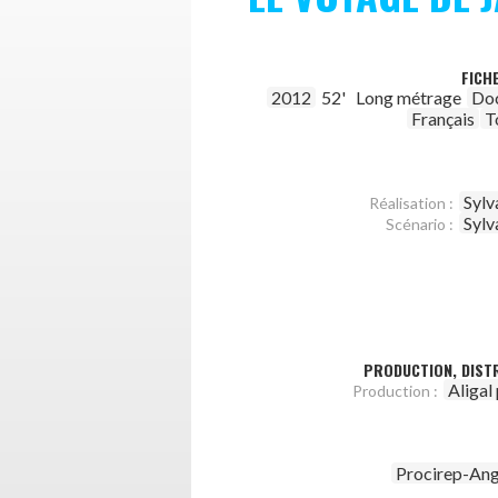
FICH
2012
52'
Long métrage
Do
Français
T
Sylv
Réalisation :
Sylv
Scénario :
PRODUCTION, DISTR
Aligal
Production :
Procirep-An