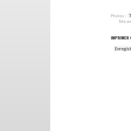
T
Photos :
Site w
IMPRIMER 
Enregis