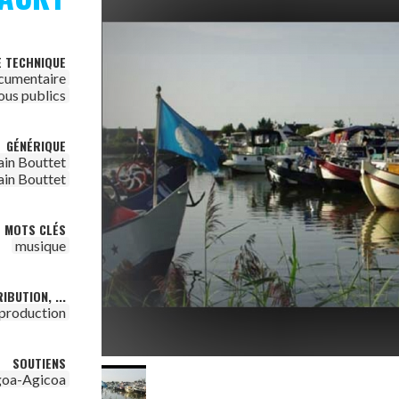
E TECHNIQUE
cumentaire
ous publics
GÉNÉRIQUE
ain Bouttet
ain Bouttet
MOTS CLÉS
musique
IBUTION, ...
 production
SOUTIENS
goa-Agicoa