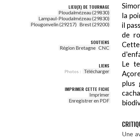
Simon
LIEU(X) DE TOURNAGE
Ploudalmézeau (29830)
la po
Lampaul-Ploudalmézeau (29830)
il pas
Plougonvelin (29217)
Brest (29200)
de ro
SOUTIENS
Cette
Région Bretagne
CNC
d'enf
Le t
LIENS
Télécharger
Photos :
Açore
plus 
IMPRIMER CETTE FICHE
cach
Imprimer
Enregistrer en PDF
biodiv
CRITIQ
Une av