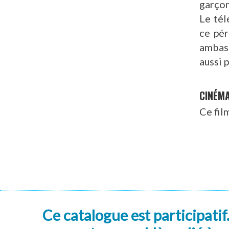
garçon
Le tél
ce pér
ambass
aussi 
CINÉM
Ce fil
Ce catalogue est participatif