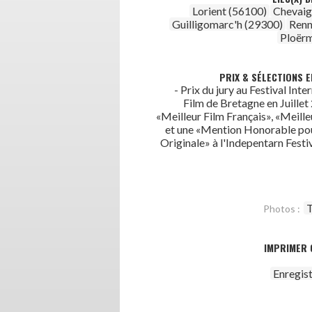
Lorient (56100)
Chevaig
Guilligomarc'h (29300)
Renn
Ploërm
PRIX & SÉLECTIONS E
- Prix du jury au Festival Inte
Film de Bretagne en Juillet
«Meilleur Film Français», «Meill
et une «Mention Honorable po
Originale» à l'Indepentarn Festi
T
Photos :
IMPRIMER 
Enregis