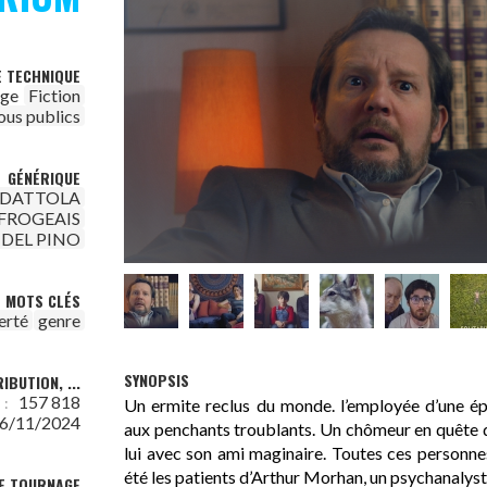
E TECHNIQUE
age
Fiction
ous publics
GÉNÉRIQUE
 DATTOLA
FROGEAIS
 DEL PINO
MOTS CLÉS
erté
genre
SYNOPSIS
IBUTION, ...
157 818
 :
Un ermite reclus du monde. l’employée d’une épi
6/11/2024
aux penchants troublants. Un chômeur en quête d’
lui avec son ami maginaire. Toutes ces personnes
été les patients d’Arthur Morhan, un psychanalyst
DE TOURNAGE