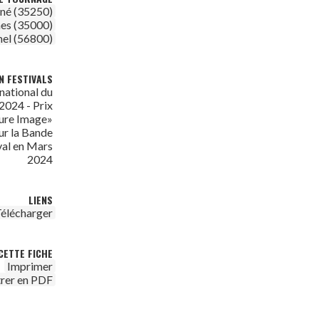
né (35250)
es (35000)
el (56800)
N FESTIVALS
rnational du
 2024 - Prix
eure Image»
ur la Bande
val en Mars
2024
LIENS
élécharger
CETTE FICHE
Imprimer
trer en PDF