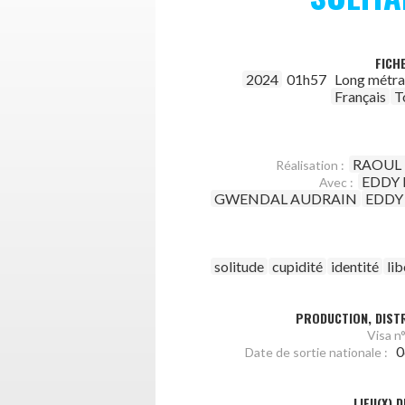
FICH
2024
01h57
Long métr
Français
T
RAOUL
Réalisation :
EDDY 
Avec :
GWENDAL AUDRAIN
EDDY
solitude
cupidité
identité
lib
PRODUCTION, DISTR
Visa n°
0
Date de sortie nationale :
LIEU(X) 