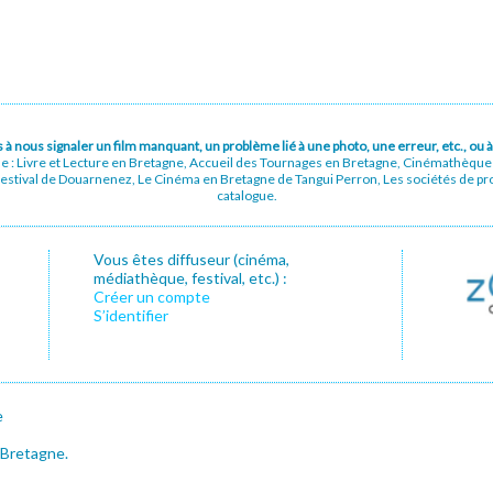
pas à nous signaler un film manquant, un problème lié à une photo, une erreur, etc., o
ue : Livre et Lecture en Bretagne, Accueil des Tournages en Bretagne, Cinémathèqu
stival de Douarnenez, Le Cinéma en Bretagne de Tangui Perron, Les sociétés de prod
catalogue.
Vous êtes diffuseur (cinéma,
médiathèque, festival, etc.) :
Créer un compte
S’identifier
e
 Bretagne.