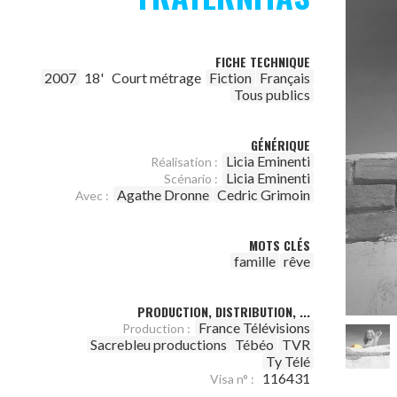
FICHE TECHNIQUE
2007
18'
Court métrage
Fiction
Français
Tous publics
GÉNÉRIQUE
Licia Eminenti
Réalisation :
Licia Eminenti
Scénario :
Agathe Dronne
Cedric Grimoin
Avec :
MOTS CLÉS
famille
rêve
PRODUCTION, DISTRIBUTION, ...
France Télévisions
Production :
Sacrebleu productions
Tébéo
TVR
Ty Télé
116431
Visa n° :