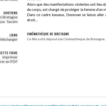
Alors que des manifestations violentes ont lieu d
du corps, est chargé de protéger la femme d’un m
SOUTIENS
Dans ce cadre luxueux, Donovan se laisse aller à 
n Bretagne
droit…
goa
Sacem
CINÉMATHÈQUE DE BRETAGNE
LIENS
élécharger
Ce film a été déposé à la Cinémathèque de Bretagne.
CETTE FICHE
Imprimer
trer en PDF
pas à nous signaler un film manquant, un problème lié à une photo, une erreur, etc., o