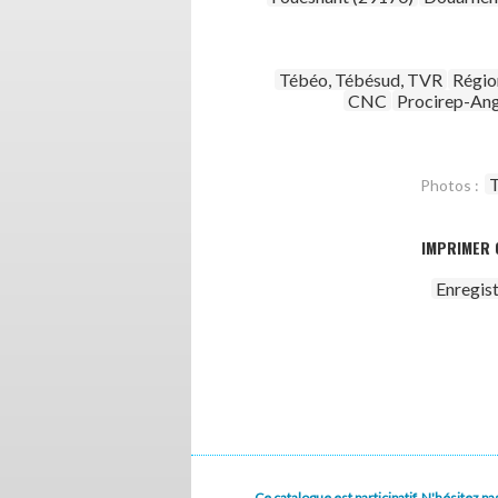
Tébéo, Tébésud, TVR
Régio
CNC
Procirep-An
T
Photos :
IMPRIMER 
Enregis
Ce catalogue est participatif. N'hésitez 