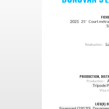
FICH
2021
25'
Court métr
T
L
Réalisation :
PRODUCTION, DISTR
Production :
Tripode P
Visa n°
LIEU(X) 
Fouesnant (29170)
Douarnen