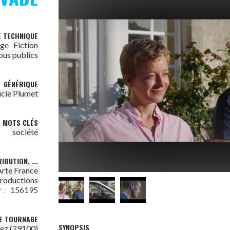
E TECHNIQUE
age
Fiction
ous publics
GÉNÉRIQUE
ucie Plumet
MOTS CLÉS
société
IBUTION, ...
Arte France
roductions
156195
 :
DE TOURNAGE
SYNOPSIS
ez (29100)