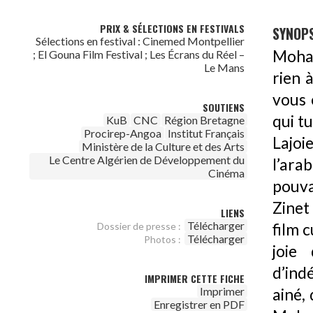
PRIX & SÉLECTIONS EN FESTIVALS
SYNOPS
Sélections en festival : Cinemed Montpellier
Moham
; El Gouna Film Festival ; Les Écrans du Réel –
Le Mans
rien 
vous 
SOUTIENS
qui t
KuB
CNC
Région Bretagne
Procirep-Angoa
Institut Français
Lajoi
Ministère de la Culture et des Arts
Le Centre Algérien de Développement du
l’ara
Cinéma
pouva
Zinet
LIENS
Télécharger
film 
Dossier de presse :
Télécharger
Photos :
joie
d’ind
IMPRIMER CETTE FICHE
Imprimer
ainé, 
Enregistrer en PDF