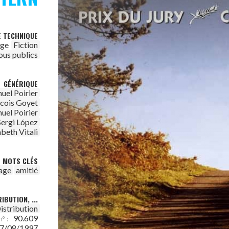
E TECHNIQUE
age
Fiction
ous publics
GÉNÉRIQUE
uel Poirier
cois Goyet
uel Poirier
Sergi López
abeth Vitali
MOTS CLÉS
age
amitié
IBUTION, ...
istribution
90.609
n° :
7/08/1997