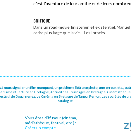
c'est l'aventure de leur amitié et de leurs nombre
CRITIQUE
Dans un road-movie finistérien et existentiel, Manuel
cadre plus large que la vie. - Les Inrocks
pas à nous signaler un film manquant, un problème lié à une photo, une erreur, etc., o
ue : Livre et Lecture en Bretagne, Accueil des Tournages en Bretagne, Cinémathèqu
stival de Douarnenez, Le Cinéma en Bretagne de Tangui Perron, Les sociétés de prod
catalogue.
Vous êtes diffuseur (cinéma,
médiathèque, festival, etc.) :
Créer un compte