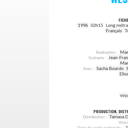
FICH
1996
02h15
Long métr
Français
T
Man
Réalisation :
Jean-Fran
Scénario :
Man
Sacha Bourdo
Avec :
Elis
voy
PRODUCTION, DISTR
Tamasa D
Distribution :
Visa 
2
Date de sortie nationale :