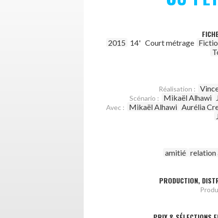
FICH
2015
14'
Court métrage
Ficti
T
Vinc
Réalisation :
Mikaël Alhawi
Scénario :
Mikaël Alhawi
Aurélia Cr
Avec :
amitié
relatio
PRODUCTION, DISTR
Produ
PRIX & SÉLECTIONS E