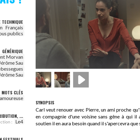
E TECHNIQUE
on
Français
ous publics
GÉNÉRIQUE
ent Morvan
Jérôme Sau
ebessegues
Jérôme Sau
MOTS CLÉS
n amoureuse
SYNOPSIS
Carl veut renouer avec Pierre, un ami proche qu'il
IBUTION, ...
en compagnie d'une voisine sans gêne à qui il 
Le4
ction :
soutien il en aura besoin quand il s'apercevra que 
N FESTIVALS