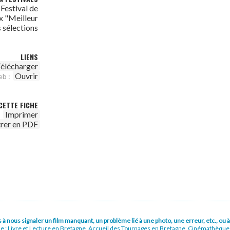
 Festival de
x "Meilleur
s sélections
LIENS
élécharger
Ouvrir
eb :
CETTE FICHE
Imprimer
trer en PDF
pas à nous signaler un film manquant, un problème lié à une photo, une erreur, etc., o
ue : Livre et Lecture en Bretagne, Accueil des Tournages en Bretagne, Cinémathèqu