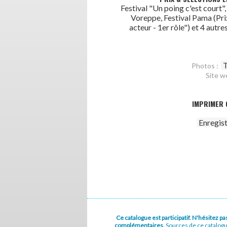
Festival "Un poing c'est court",
Voreppe, Festival Pama (Pri
acteur - 1er rôle") et 4 autre
T
Photos :
Site w
IMPRIMER 
Enregis
Ce catalogue est participatif. N'hésitez 
complémentaires.
Sources de ce catalog