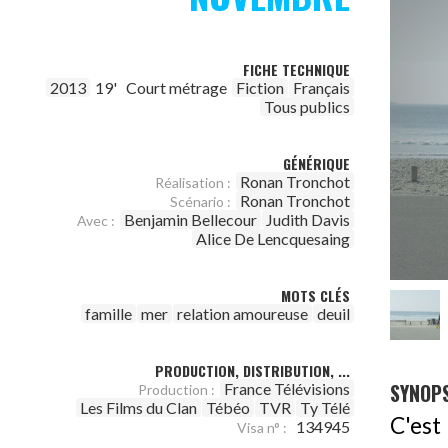
FICHE TECHNIQUE
2013
19'
Court métrage
Fiction
Français
Tous publics
GÉNÉRIQUE
Ronan Tronchot
Réalisation :
Ronan Tronchot
Scénario :
Benjamin Bellecour
Judith Davis
Avec :
Alice De Lencquesaing
MOTS CLÉS
famille
mer
relation amoureuse
deuil
PRODUCTION, DISTRIBUTION, ...
SYNOPS
France Télévisions
Production :
Les Films du Clan
Tébéo
TVR
Ty Télé
C'est
134945
Visa n° :