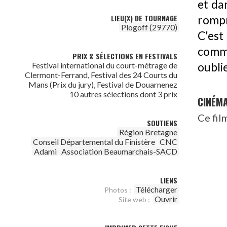
et dan
LIEU(X) DE TOURNAGE
rompr
Plogoff (29770)
C'est
comme
PRIX & SÉLECTIONS EN FESTIVALS
oubli
Festival international du court-métrage de
Clermont-Ferrand, Festival des 24 Courts du
Mans (Prix du jury), Festival de Douarnenez
10 autres sélections dont 3 prix
CINÉM
Ce fil
SOUTIENS
Région Bretagne
Conseil Départemental du Finistère
CNC
Adami
Association Beaumarchais-SACD
LIENS
Télécharger
Photos :
Ouvrir
Site web :