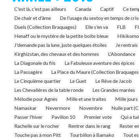
C'est là, c'est pas ailleurs
Canada
Captif
Ce temp
De chair et d'âme
De l'usage du sextoy en temps de cris
Duels (Collection Braquages)
Elle s'en va
FLB
Fl
Henaff ou le mystère de la petite boîte bleue
Hikikomo
J'demande pas la lune, juste quelques étoiles
Je rentrais
Kirghizstan, des chevaux et des hommes
L'Abondance
La Diagonale du fils
La Fabuleuse aventure des épices
La Passagère
La Place du Maure (Collection Braquages
Le Cinquième quartier
Le Guet
Le Rêve de Jacob
Les Chevalières de la table ronde
Les Grandes marées
Mélodie pour Agnès
Mille et une traites
Mille jours
Namaskar
Nevermore
Novembre
Nulle part (
Passer l'hiver
Pavillon 10
Premier vote
Qui a tué
Rachelle sur le rocher
Rentrer dans le rang
Rester en
Touche pas à mon Pitt
Tourbillon à Bamako
Tout es