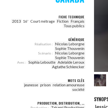
FICHE TECHNIQUE
2013
16'
Court métrage
Fiction
Français
Tous publics
GÉNÉRIQUE
Nicolas Leborgne
Réalisation :
Sophie Thouvenin
Nicolas Leborgne
Scénario :
Sophie Thouvenin
Sophia Leboutte
Adelaïde Leroux
Avec :
Agtathe Schlencker
MOTS CLÉS
jeunesse
prison
relation amoureuse
société
SYNOPS
PRODUCTION, DISTRIBUTION, ...
Jessic
Takami Productions
Production :