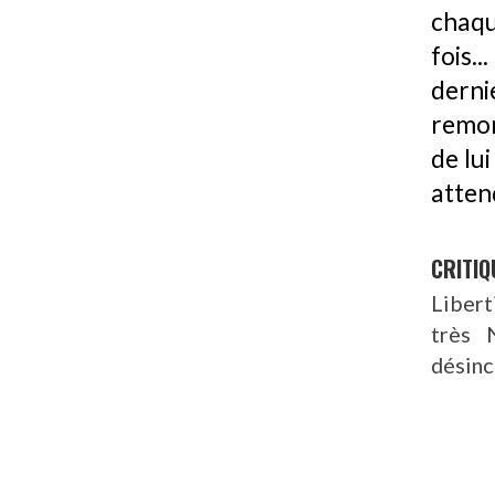
chaqu
fois.
dern
remon
de lui
atten
CRITIQ
Libert
très 
désinc