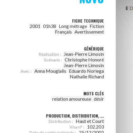
FICHE TECHNIQUE
2001
01h38
Long métrage
Fiction
Français
Avertissement
GÉNÉRIQUE
Jean-Pierre Limosin
Réalisation :
Christophe Honoré
Scénario :
Jean-Pierre Limosin
Anna Mouglalis
Eduardo Noriega
Avec :
Nathalie Richard
MOTS CLÉS
relation amoureuse
désir
PRODUCTION, DISTRIBUTION, ...
Haut et Court
Distribution :
102.203
Visa n° :
25/12/2002
Date de sortie nationale :