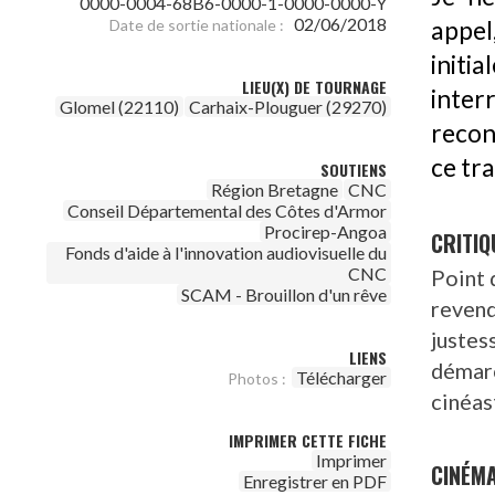
0000-0004-68B6-0000-1-0000-0000-Y
02/06/2018
Date de sortie nationale :
appel,
initi
LIEU(X) DE TOURNAGE
inte
Glomel (22110)
Carhaix-Plouguer (29270)
reconq
ce tra
SOUTIENS
Région Bretagne
CNC
Conseil Départemental des Côtes d'Armor
Procirep-Angoa
CRITIQ
Fonds d'aide à l'innovation audiovisuelle du
CNC
Point 
SCAM - Brouillon d'un rêve
revend
justess
LIENS
démarc
Télécharger
Photos :
cinéas
IMPRIMER CETTE FICHE
Imprimer
CINÉM
Enregistrer en PDF