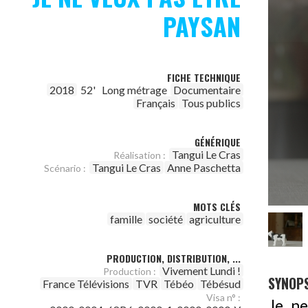
PAYSAN
FICHE TECHNIQUE
2018
52'
Long métrage
Documentaire
Français
Tous publics
GÉNÉRIQUE
Tangui Le Cras
Réalisation :
Tangui Le Cras
Anne Paschetta
Scénario :
MOTS CLÉS
famille
société
agriculture
PRODUCTION, DISTRIBUTION, ...
Vivement Lundi !
Production :
SYNOPS
France Télévisions
TVR
Tébéo
Tébésud
Visa n° :
Je ne