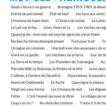
Anaïs s'en va-t-en guerre
Bretagne 1959-1989, la deuxi
Entrée du personnel
État de teuf
Jon face aux vents
L'Homme de Saint-Rion
L'Ombre du voisin
La Lutte 
Le Lait sur le feu
Léon, Henri et Jo
Les Vaches ne rega
Quand je dis : mon mec est ouvrier agricole, y'a un blanc
Recherche ferme désespérément
Trait pour trait
Tr
Un lagon en commun
Une nuit avec des amasseurs de vo
Vivre en ce jardin
Les Héritiers de la terre
Jour de f
La Terre et le temps
Les Pionniers de Trémargat
Au 
Parcelle 808, Le Ruisseau, la Rivière et le Nid
Je ne veux
Collinée, à l’ombre de l’abattoir
Gourvennec, le paysan 
Nems et Châtiments
En Sortir
Que règne le silence
Vingt ans sans ferme
Les Oiseaux de nuit
Les Algues
Déter
C'est l'avenir qui nous le diras
Le village qui v
Loup y es-tu ?
Au-delà des clotûres
Y aura-t-il de l’e