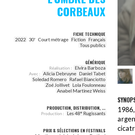
CORBEAUX
FICHE TECHNIQUE
2022
30'
Court métrage
Fiction
Français
Tous publics
GÉNÉRIQUE
Elvira Barboza
Réalisation :
Alicia Debruyne
Daniel Tabet
Avec :
Soledad Romero
Rafael Bianciotto
Zoé Jollivet
Lola Foulonneau
Anabel Martinez Weiss
SYNOPS
PRODUCTION, DISTRIBUTION, ...
1986,
Les 48° Rugissants
Production :
argen
cicat
PRIX & SÉLECTIONS EN FESTIVALS