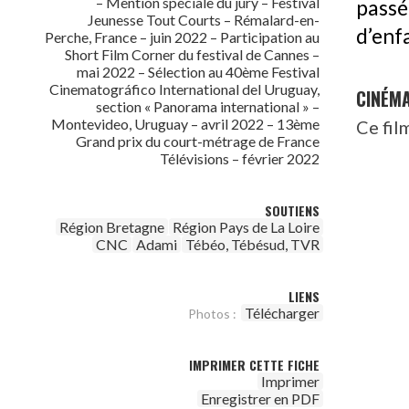
– Mention spéciale du jury – Festival
passé 
Jeunesse Tout Courts – Rémalard-en-
d’enfa
Perche, France – juin 2022 – Participation au
Short Film Corner du festival de Cannes –
mai 2022 – Sélection au 40ème Festival
Cinematográfico International del Uruguay,
CINÉM
section « Panorama international » –
Montevideo, Uruguay – avril 2022 – 13ème
Ce fil
Grand prix du court-métrage de France
Télévisions – février 2022
SOUTIENS
Région Bretagne
Région Pays de La Loire
CNC
Adami
Tébéo, Tébésud, TVR
LIENS
Télécharger
Photos :
IMPRIMER CETTE FICHE
Imprimer
Enregistrer en PDF