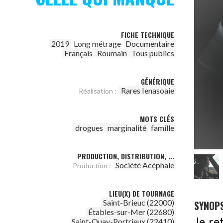
FICHE TECHNIQUE
2019
Long métrage
Documentaire
Français
Roumain
Tous publics
GÉNÉRIQUE
Rares Ienasoaie
Réalisation :
MOTS CLÉS
drogues
marginalité
famille
PRODUCTION, DISTRIBUTION, ...
Société Acéphale
Production :
LIEU(X) DE TOURNAGE
Saint-Brieuc (22000)
SYNOPS
Étables-sur-Mer (22680)
Je re
Saint-Quay-Portrieux (22410)