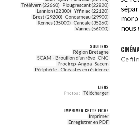
Trélévern (22660)
Plougrescant (22820)
sépara
Lannion (22300)
Yffiniac (22120)
Brest (29200)
Concarneau (29900)
morphi
Rennes (35000)
Cancale (35260)
nous 
Vannes (56000)
SOUTIENS
CINÉM
Région Bretagne
SCAM - Brouillon d'un rêve
CNC
Ce fil
Procirep-Angoa
Sacem
Périphérie - Cinéastes en résidence
LIENS
Télécharger
Photos :
IMPRIMER CETTE FICHE
Imprimer
Enregistrer en PDF