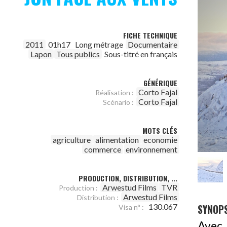
FICHE TECHNIQUE
2011
01h17
Long métrage
Documentaire
Lapon
Tous publics
Sous-titré en français
GÉNÉRIQUE
Corto Fajal
Réalisation :
Corto Fajal
Scénario :
MOTS CLÉS
agriculture
alimentation
economie
commerce
environnement
PRODUCTION, DISTRIBUTION, ...
Arwestud Films
TVR
Production :
Arwestud Films
Distribution :
SYNOPS
130.067
Visa n° :
Avec 