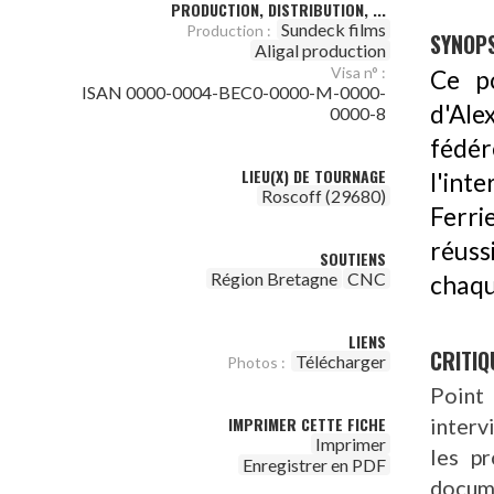
PRODUCTION, DISTRIBUTION, ...
Sundeck films
Production :
SYNOPS
Aligal production
Visa n° :
Ce po
ISAN 0000-0004-BEC0-0000-M-0000-
d'Ale
0000-8
fédér
LIEU(X) DE TOURNAGE
l'int
Roscoff (29680)
Ferri
réuss
SOUTIENS
Région Bretagne
CNC
chaqu
LIENS
CRITIQ
Télécharger
Photos :
Point 
interv
IMPRIMER CETTE FICHE
Imprimer
les p
Enregistrer en PDF
docume