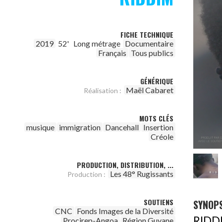
FICHE TECHNIQUE
2019
52'
Long métrage
Documentaire
Français
Tous publics
GÉNÉRIQUE
Maël Cabaret
Réalisation :
MOTS CLÉS
musique
immigration
Dancehall
Insertion
Créole
PRODUCTION, DISTRIBUTION, ...
Les 48° Rugissants
Production :
SOUTIENS
SYNOPS
CNC
Fonds Images de la Diversité
RIDDI
Procirep-Angoa
Région Guyane