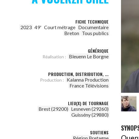
FICHE TECHNIQUE
2023
49'
Court métrage
Documentaire
Breton
Tous publics
GÉNÉRIQUE
Bleuenn Le Borgne
Réalisation :
PRODUCTION, DISTRIBUTION, ...
Kalanna Production
Production :
France Télévisions
LIEU(X) DE TOURNAGE
Brest (29200)
Lesneven (29260)
Guissény (29880)
SYNOPS
SOUTIENS
Quent
Région Bretagne