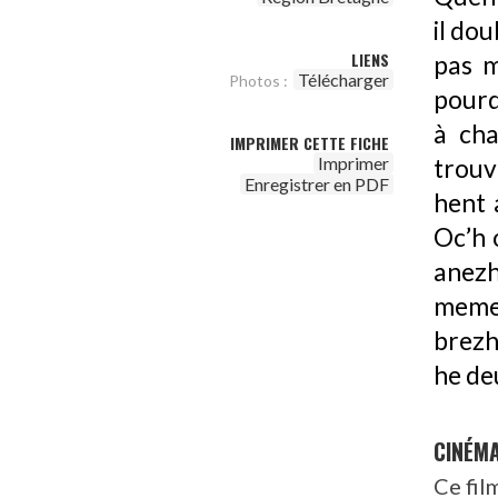
il dou
LIENS
pas m
Télécharger
Photos :
pourq
à cha
IMPRIMER CETTE FICHE
Imprimer
trouv
Enregistrer en PDF
hent 
Oc’h 
anez
memes
brezh
he de
CINÉM
Ce fil