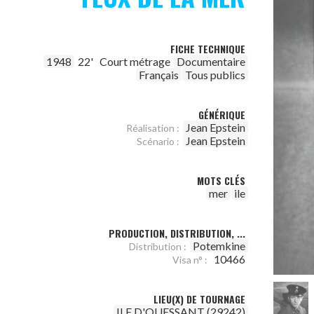
FICHE TECHNIQUE
1948
22'
Court métrage
Documentaire
Français
Tous publics
GÉNÉRIQUE
Jean Epstein
Réalisation :
Jean Epstein
Scénario :
MOTS CLÉS
mer
ile
PRODUCTION, DISTRIBUTION, ...
Potemkine
Distribution :
10466
Visa n° :
LIEU(X) DE TOURNAGE
ILE D'OUESSANT (29242)