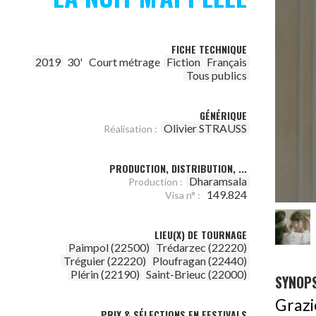
FICHE TECHNIQUE
2019
30'
Court métrage
Fiction
Français
Tous publics
GÉNÉRIQUE
Olivier STRAUSS
Réalisation :
PRODUCTION, DISTRIBUTION, ...
Dharamsala
Production :
149.824
Visa n° :
LIEU(X) DE TOURNAGE
Paimpol (22500)
Trédarzec (22220)
Tréguier (22220)
Ploufragan (22440)
Plérin (22190)
Saint-Brieuc (22000)
SYNOPS
Grazi
PRIX & SÉLECTIONS EN FESTIVALS