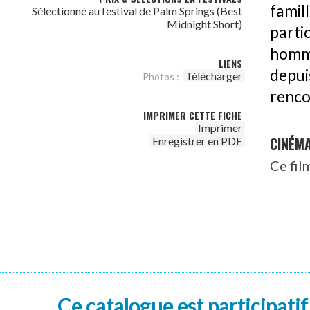
fami
Sélectionné au festival de Palm Springs (Best
Midnight Short)
parti
homme
LIENS
depui
Télécharger
Photos :
renco
IMPRIMER CETTE FICHE
Imprimer
CINÉM
Enregistrer en PDF
Ce fil
Ce catalogue est participatif