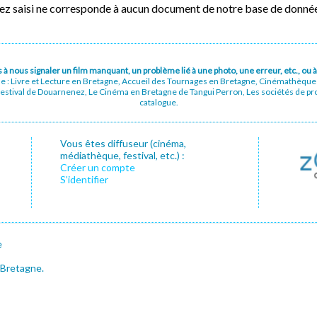
vez saisi ne corresponde à aucun document de notre base de donné
pas à nous signaler un film manquant, un problème lié à une photo, une erreur, etc., o
ue : Livre et Lecture en Bretagne, Accueil des Tournages en Bretagne, Cinémathèqu
stival de Douarnenez, Le Cinéma en Bretagne de Tangui Perron, Les sociétés de prod
catalogue.
Vous êtes diffuseur (cinéma,
médiathèque, festival, etc.) :
Créer un compte
S’identifier
e
 Bretagne.