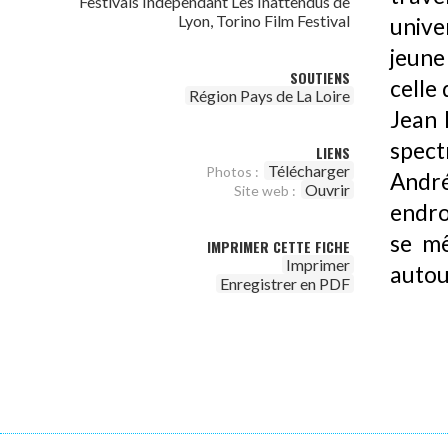
Festivals Indépendant Les Inattendus de
Lyon, Torino Film Festival
unive
jeune
SOUTIENS
celle 
Région Pays de La Loire
Jean 
spect
LIENS
Télécharger
Photos :
Andr
Ouvrir
Site web :
endroi
se mê
IMPRIMER CETTE FICHE
Imprimer
autou
Enregistrer en PDF