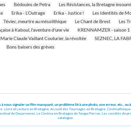
hes
Bédouins de Petra
Les Résistances, la Bretagne insoum
se
Erika - L’Outrage
Erika - Justice !
Les Identités de M
Téviec, meurtre au mésolithique
Le Chant de Brest
Les T
çaise à Kaboul, l'aventure d'une vie
KRENNAMZER - saison 1
Marie Claude Vaillant Couturier, la révoltée
SEZNEC, LA FABR
Bons baisers des grèves
pas à nous signaler un film manquant, un problème lié à une photo, une erreur, etc., o
ue : Livre et Lecture en Bretagne, Accueil des Tournages en Bretagne, Cinémathèqu
stival de Douarnenez, Le Cinéma en Bretagne de Tangui Perron, Les sociétés de prod
catalogue.