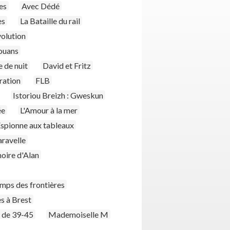
es
Avec Dédé
es
La Bataille du rail
olution
ouans
e de nuit
David et Fritz
ration
FLB
Istoriou Breizh : Gweskun
ée
L'Amour à la mer
Espionne aux tableaux
aravelle
oire d'Alan
mps des frontières
s à Brest
 de 39-45
Mademoiselle M