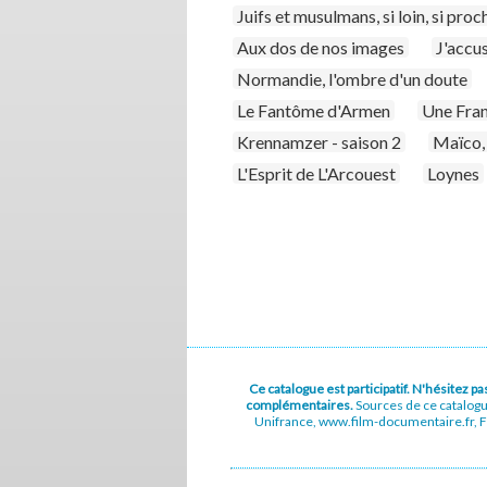
Juifs et musulmans, si loin, si proc
Aux dos de nos images
J'accu
Normandie, l'ombre d'un doute
Le Fantôme d'Armen
Une Fran
Krennamzer - saison 2
Maïco, 
L'Esprit de L'Arcouest
Loynes
Ce catalogue est participatif. N'hésitez 
complémentaires.
Sources de ce catalog
Unifrance, www.film-documentaire.fr, Fe