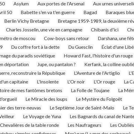
 50
Asylum
Aux portes de l'Arsenal
Aux urnes universell
vril 50
Babette s'en va t'en guerre
Bagad
Baraques blu
Berlin Vichy Bretagne
Bretagne 1959-1989, la deuxième rév
Charles Josselin, une vie en campagne
Chibanis d'ici
Ch
 métro de moscou
Cow-boys sans retour
Darshana, une fêt
99
Du coffre fort à la dette
Du Guesclin
Éclat d'une Libé
image du paradis soviétique
Howard Fast, l'histoire d'un rouge
 en déportation
Jupe, ou pantalon ?
Kerfank, la colline oubli
uerre, reconstruire la République
L'Aventure de l'Artiglio
L'
d'un capitaine
L'Insolente
L'Or noir
L'Or rouge
La C
stoire de mes fantômes bretons
La Folle de Toujane
La Mém
d'orgueil
Le Miracle des loups
Le Mystère du Folgoët
nier des terre-neuvas
Le Septième Jour de Saint-Malo
Le Te
Veilleur
Le Voyage de Yuna
Les Bagnards du canal de Nante
 Chevalières de la table ronde
Les Naufrageurs
Les Oubliés
tchev, simples confidences
Mor'vran (La mer des corbeaux)