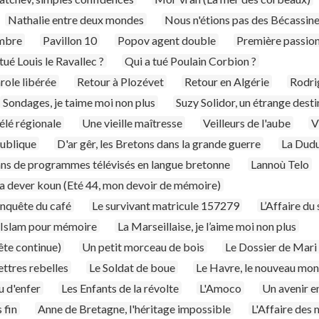
Nathalie entre deux mondes
Nous n'étions pas des Bécassin
ombre
Pavillon 10
Popov agent double
Première passio
tué Louis le Ravallec ?
Qui a tué Poulain Corbion ?
role libérée
Retour à Plozévet
Retour en Algérie
Rodrig
Sondages, je taime moi non plus
Suzy Solidor, un étrange desti
télé régionale
Une vieille maîtresse
Veilleurs de l'aube
V
publique
D'ar gêr, les Bretons dans la grande guerre
La Dud
ans de programmes télévisés en langue bretonne
Lannoù Telo
a dever koun (Eté 44, mon devoir de mémoire)
nquête du café
Le survivant matricule 157279
L’Affaire du
Islam pour mémoire
La Marseillaise, je l’aime moi non plus
ête continue)
Un petit morceau de bois
Le Dossier de Mari
ettres rebelles
Le Soldat de boue
Le Havre, le nouveau mo
u d'enfer
Les Enfants de la révolte
L'Amoco
Un avenir e
 fin
Anne de Bretagne, l'héritage impossible
L'Affaire des 