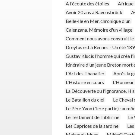
A l'écoute des étoiles
Afrique
Avoir 20 ans à Ravensbrück
A
Belle-Ile en Mer, chronique d'un
Calenzana, Mémoire d'un village
Comment nous avons construit le
Dreyfus est à Rennes - Un été 18
Gustav Klucis l'homme qui créa l'
Itinéraire d'un jeune Breton mort
L'Art des Thanatier
Après la g
L'Histoire en cours
L'Honneur 
La Découverte ou l'ignorance, Hi
Le Bataillon du ciel
Le Cheval 
Le Père Yvon (1ere partie) : aumô
Le Testament de Tibhirine
Le 
Les Caprices de la sardine
Les
Malamok blues
Mikhaïl Gorba