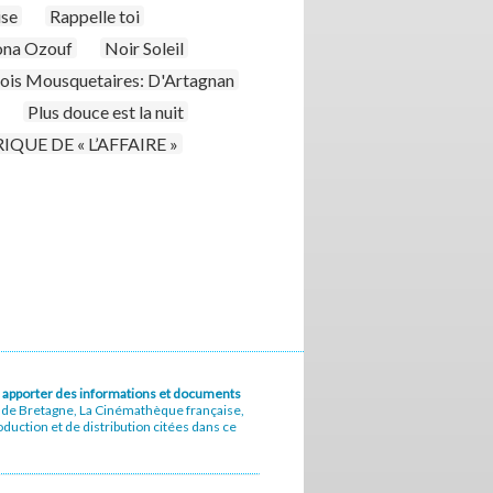
ise
Rappelle toi
ona Ozouf
Noir Soleil
rois Mousquetaires: D'Artagnan
Plus douce est la nuit
IQUE DE « L’AFFAIRE »
u à apporter des informations et documents
e de Bretagne, La Cinémathèque française,
uction et de distribution citées dans ce