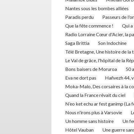
Nantes sous les bombes alliées
Paradis perdu
Passeurs de l'
Que la fête commence !
Qui a 
Radio Lorraine Cœur d'Acier, la pa
Saga Brittia
Son Indochine
Télé Bretagne, Une histoire de la 
Le Val de grâce, l'hôpital de la Ré
Bons baisers de Moruroa
50 
Eva ne dort pas
Hañvezh 44, v
Moka-Malo, Des corsaires à la co
Quand la France rêvait du ciel
N’eo ket echu ar fest ganimp (La f
Nous n'irons plus à Varsovie
L
Un homme sans histoire
Un fe
Hôtel Vauban
Une guerre sans