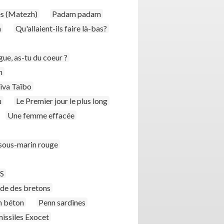
es (Matezh)
Padam padam
n
Qu'allaient-ils faire là-bas?
ue, as-tu du coeur ?
n
iva Taïbo
u
Le Premier jour le plus long
Une femme effacée
 sous-marin rouge
 S
nde des bretons
n béton
Penn sardines
missiles Exocet