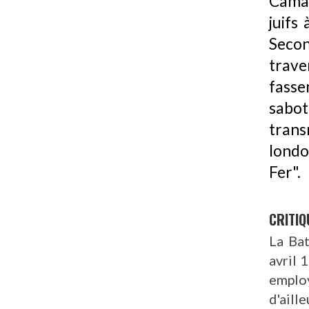
Camar
juifs
Seco
trave
fasse
sabot
tran
londo
Fer".
CRITIQ
La Bat
avril 
employ
d'aille