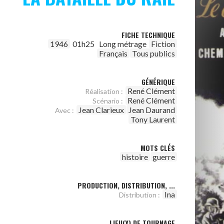
FICHE TECHNIQUE
1946
01h25
Long métrage
Fiction
Français
Tous publics
GÉNÉRIQUE
René Clément
Réalisation :
René Clément
Scénario :
Jean Clarieux
Jean Daurand
Avec :
Tony Laurent
MOTS CLÉS
histoire
guerre
PRODUCTION, DISTRIBUTION, ...
Ina
Distribution :
LIEU(X) DE TOURNAGE