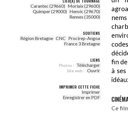
LIEU(X) DE TOURNAGE
Carantec (29660)
Morlaix (29600)
agroal
Quimper (29000)
Henvic (29670)
nems 
Rennes (35000)
charb
SOUTIENS
envir
Région Bretagne
CNC
Procirep-Angoa
codes 
France 3 Bretagne
décid
LIENS
fin d
Télécharger
Photos :
à ses
Ouvrir
Site web :
idéau
IMPRIMER CETTE FICHE
Imprimer
Enregistrer en PDF
CINÉM
Ce fil