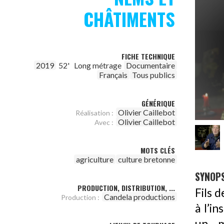
CHÂTIMENTS
FICHE TECHNIQUE
2019
52'
Long métrage
Documentaire
Français
Tous publics
GÉNÉRIQUE
Olivier Caillebot
Réalisation :
Olivier Caillebot
Avec :
MOTS CLÉS
agriculture
culture bretonne
SYNOPS
PRODUCTION, DISTRIBUTION, ...
Fils 
Candela productions
Production :
à l’i
un m