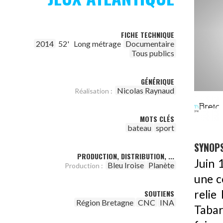
FICHE TECHNIQUE
2014
52'
Long métrage
Documentaire
Tous publics
GÉNÉRIQUE
Nicolas Raynaud
Réalisation :
MOTS CLÉS
bateau
sport
SYNOPS
PRODUCTION, DISTRIBUTION, ...
Juin 
Bleu Iroise
Planète
Production :
une c
relie
SOUTIENS
Région Bretagne
CNC
INA
Tabar