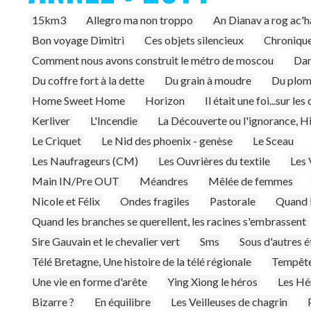
15km3
Allegro ma non troppo
An Dianav a rog ac'
Bon voyage Dimitri
Ces objets silencieux
Chronique
Comment nous avons construit le métro de moscou
Dan
Du coffre fort à la dette
Du grain à moudre
Du plomb
Home Sweet Home
Horizon
Il était une foi...sur l
Kerliver
L'Incendie
La Découverte ou l'ignorance, H
Le Criquet
Le Nid des phoenix - genèse
Le Sceau
Les Naufrageurs (CM)
Les Ouvrières du textile
Les 
Main IN/Pre OUT
Méandres
Mêlée de femmes
Nicole et Félix
Ondes fragiles
Pastorale
Quand l
Quand les branches se querellent, les racines s'embrassent
Sire Gauvain et le chevalier vert
Sms
Sous d'autres é
Télé Bretagne, Une histoire de la télé régionale
Tempête
Une vie en forme d'arête
Ying Xiong le héros
Les Hér
Bizarre ?
En équilibre
Les Veilleuses de chagrin