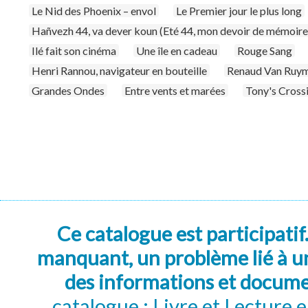
Le Nid des Phoenix – envol
Le Premier jour le plus long
Hañvezh 44, va dever koun (Eté 44, mon devoir de mémoire
Ilé fait son cinéma
Une île en cadeau
Rouge Sang
Henri Rannou, navigateur en bouteille
Renaud Van Ruymb
Grandes Ondes
Entre vents et marées
Tony's Cross
Ce catalogue est participatif
manquant, un problème lié à un
des informations et docum
catalogue : Livre et Lecture