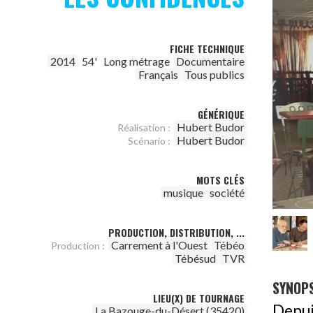
FICHE TECHNIQUE
2014
54'
Long métrage
Documentaire
Français
Tous publics
GÉNÉRIQUE
Hubert Budor
Réalisation :
Hubert Budor
Scénario :
MOTS CLÉS
musique
société
PRODUCTION, DISTRIBUTION, ...
Carrement à l'Ouest
Tébéo
Production :
Tébésud
TVR
SYNOPS
LIEU(X) DE TOURNAGE
Depu
La Bazouge-du-Désert (35420)