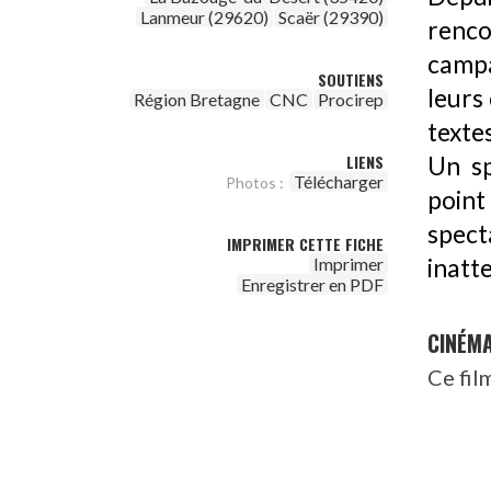
Lanmeur (29620)
Scaër (29390)
renco
campag
SOUTIENS
leurs 
Région Bretagne
CNC
Procirep
texte
LIENS
Un sp
Télécharger
Photos :
poin
spect
IMPRIMER CETTE FICHE
Imprimer
inatt
Enregistrer en PDF
CINÉM
Ce fil