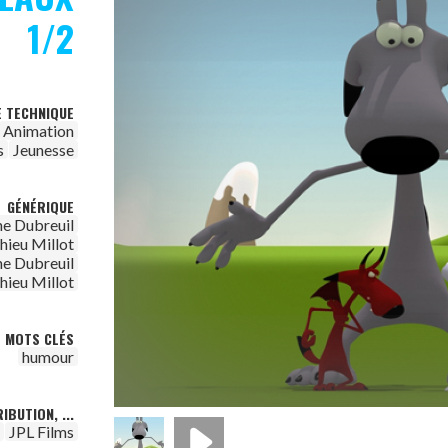
1/2
E TECHNIQUE
Animation
s
Jeunesse
GÉNÉRIQUE
e Dubreuil
hieu Millot
e Dubreuil
hieu Millot
MOTS CLÉS
humour
IBUTION, ...
JPL Films