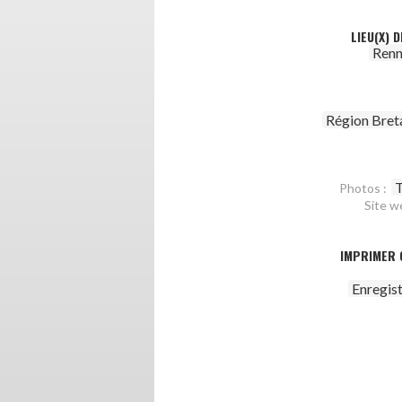
LIEU(X) 
Renn
Région Bret
T
Photos :
Site w
IMPRIMER 
Enregis