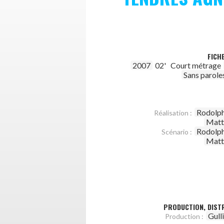
FICH
2007
02'
Court métrage
Sans parole
Rodolph
Réalisation :
Matt
Rodolph
Scénario :
Matt
PRODUCTION, DISTR
Gulli
Production :