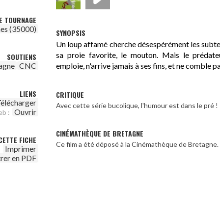
DE TOURNAGE
es (35000)
SYNOPSIS
Un loup affamé cherche désespérément les subter
sa proie favorite, le mouton. Mais le prédateu
SOUTIENS
emploie, n'arrive jamais à ses fins, et ne comble p
agne
CNC
LIENS
CRITIQUE
élécharger
Avec cette série bucolique, l'humour est dans le pré ! -
Ouvrir
eb :
CINÉMATHÈQUE DE BRETAGNE
CETTE FICHE
Ce film a été déposé à la Cinémathèque de Bretagne.
Imprimer
trer en PDF