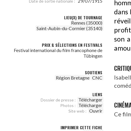
29/07/1915
Date de sortie nationale :
homme
dans 
LIEU(X) DE TOURNAGE
réveil
Rennes (35000)
Saint-Aubin-du-Cormier (35140)
profi
son a
PRIX & SÉLECTIONS EN FESTIVALS
amou
Festival international du film francophone de
Tübingen
CRITIQ
SOUTIENS
Isabel
Région Bretagne
CNC
comédi
LIENS
Télécharger
Dossier de presse :
CINÉM
Télécharger
Photos :
Ouvrir
Site web :
Ce fil
IMPRIMER CETTE FICHE