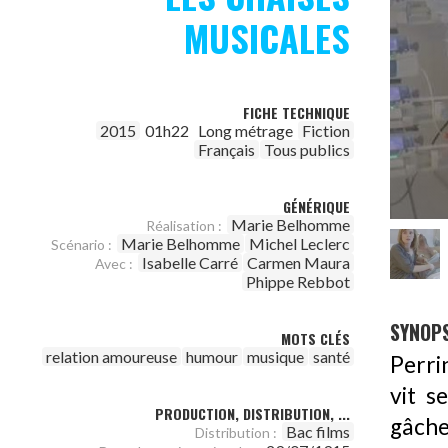
MUSICALES
FICHE TECHNIQUE
2015
01h22
Long métrage
Fiction
Français
Tous publics
GÉNÉRIQUE
Marie Belhomme
Réalisation :
Marie Belhomme
Michel Leclerc
Scénario :
Isabelle Carré
Carmen Maura
Avec :
Phippe Rebbot
SYNOPS
MOTS CLÉS
relation amoureuse
humour
musique
santé
Perri
vit s
PRODUCTION, DISTRIBUTION, ...
gâche
Bac films
Distribution :