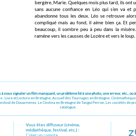
bergère, Marie. Quelques mois plus tard, ils ont u
sans aucune confiance en Léo qui s’en va et pu
abandonne tous les deux. Léo se retrouve alors
compliqué mais au fond, il aime bien ça. Et pen
beaucoup, il sombre peu à peu dans la misère. 
ramène vers les causses de Lozère et vers le loup.
pas à nous signaler un film manquant, un problème lié à une photo, une erreur, etc., o
ue : Livre et Lecture en Bretagne, Accueil des Tournages en Bretagne, Cinémathèqu
stival de Douarnenez, Le Cinéma en Bretagne de Tangui Perron, Les sociétés de prod
catalogue.
Vous êtes diffuseur (cinéma,
médiathèque, festival, etc.) :
Créer un compte