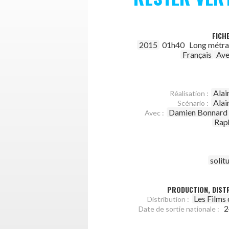
FICH
2015
01h40
Long métr
Français
Ave
Alai
Réalisation :
Alai
Scénario :
Damien Bonnard
Avec :
Rap
solit
PRODUCTION, DISTR
Les Films
Distribution :
2
Date de sortie nationale :