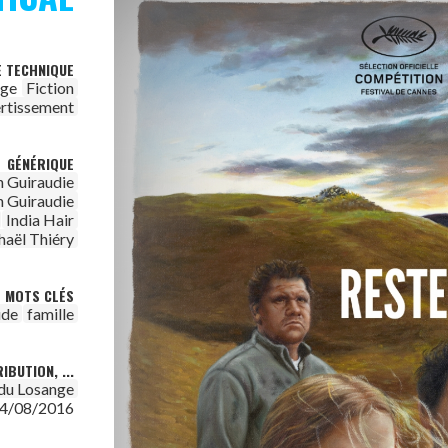
E TECHNIQUE
age
Fiction
rtissement
GÉNÉRIQUE
n Guiraudie
n Guiraudie
India Hair
haël Thiéry
MOTS CLÉS
ude
famille
IBUTION, ...
 du Losange
4/08/2016