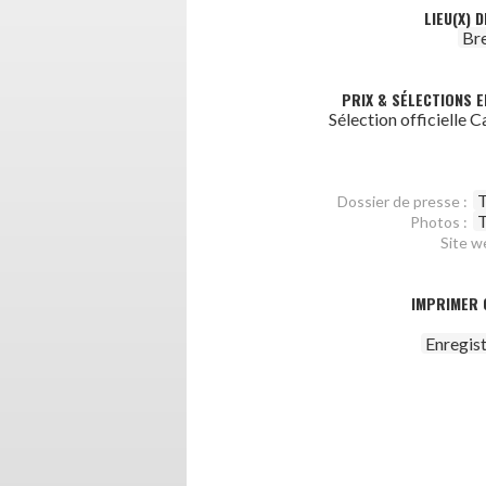
LIEU(X) 
Br
PRIX & SÉLECTIONS E
Sélection officielle 
T
Dossier de presse :
T
Photos :
Site w
IMPRIMER 
Enregis