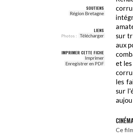
corru
SOUTIENS
Région Bretagne
inté
amate
LIENS
sur tr
Télécharger
Photos :
aux po
IMPRIMER CETTE FICHE
comba
Imprimer
et les
Enregistrer en PDF
corru
les f
sur l'
aujou
CINÉM
Ce fil