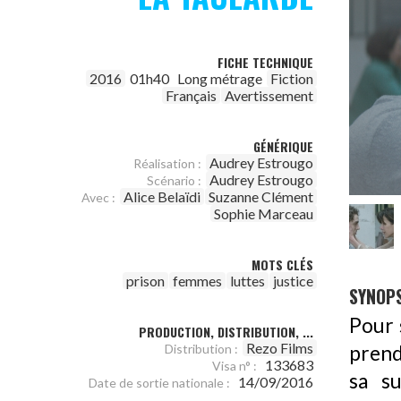
FICHE TECHNIQUE
2016
01h40
Long métrage
Fiction
Français
Avertissement
GÉNÉRIQUE
Audrey Estrougo
Réalisation :
Audrey Estrougo
Scénario :
Alice Belaïdi
Suzanne Clément
Avec :
Sophie Marceau
MOTS CLÉS
prison
femmes
luttes
justice
SYNOPS
Pour 
PRODUCTION, DISTRIBUTION, ...
Rezo Films
prend
Distribution :
133683
Visa n° :
sa su
14/09/2016
Date de sortie nationale :