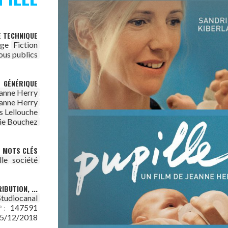
E TECHNIQUE
age
Fiction
ous publics
GÉNÉRIQUE
anne Herry
anne Herry
es Lellouche
ie Bouchez
MOTS CLÉS
lle
société
IBUTION, ...
Studiocanal
147591
 :
5/12/2018