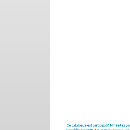
Ce catalogue est participatif. N'hésitez 
complémentaires.
Sources de ce catalog