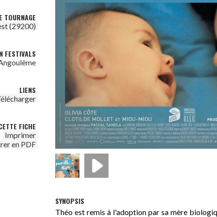
DE TOURNAGE
est (29200)
N FESTIVALS
d'Angoulême
LIENS
élécharger
CETTE FICHE
Imprimer
trer en PDF
SYNOPSIS
Théo est remis à l'adoption par sa mère biologiqu