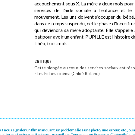
accouchement sous X. La mère à deux mois pour re
services de l'aide sociale à l'enfance et l
mouvement. Les uns doivent s'occuper du bébé, 
dans ce temps suspendu, cette phase d'incertitud
qui deviendra sa mère adoptante. Elle s'appelle A
bat pour avoir un enfant. PUPILLE est l'histoire de
Théo, trois mois.
CRITIQUE
Cette plongée au cœur des services sociaux est rés
- Les Fiches cinéma (Chloé Rolland)
pas à nous signaler un film manquant, un problème lié à une photo, une erreur, etc., o
ue : Livre et Lecture en Bretagne, Accueil des Tournages en Bretagne, Cinémathèqu