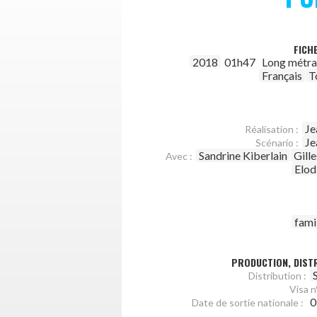
FICH
2018
01h47
Long métr
Français
T
Je
Réalisation :
Je
Scénario :
Sandrine Kiberlain
Gill
Avec :
Elod
fami
PRODUCTION, DISTR
Distribution :
Visa n°
0
Date de sortie nationale :