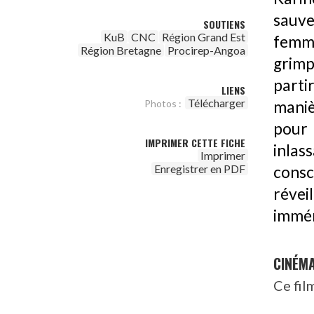
sauve
SOUTIENS
KuB
CNC
Région Grand Est
femme
Région Bretagne
Procirep-Angoa
grimp
parti
LIENS
Télécharger
maniè
Photos :
pour
IMPRIMER CETTE FICHE
inla
Imprimer
Enregistrer en PDF
consc
révei
immé
CINÉM
Ce fil