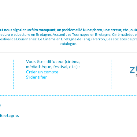
pas à nous signaler un film manquant, un problème lié à une photo, une erreur, etc., o
ue : Livre et Lecture en Bretagne, Accueil des Tournages en Bretagne, Cinémathèqu
stival de Douarnenez, Le Cinéma en Bretagne de Tangui Perron, Les sociétés de prod
catalogue.
Vous êtes diffuseur (cinéma,
médiathèque, festival, etc.) :
Créer un compte
S’identifier
e
 Bretagne.