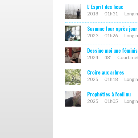
L'Esprit des lieux
2018
01h31
Long 
Suzanne Jour après jour
2023
01h26
Long 
Dessine moi une féminis
2024
48'
Court mé
Croire aux arbres
2025
01h18
Long 
Prophéties à l'oeil nu
2025
01h05
Long 