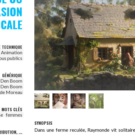
ASION
ICALE
E TECHNIQUE
Animation
ous publics
GÉNÉRIQUE
n Den Boom
n Den Boom
nde Moreau
MOTS CLÉS
se
femmes
SYNOPSIS
Dans une ferme reculée, Raymonde vit solitaire. 
IBUTION, ...