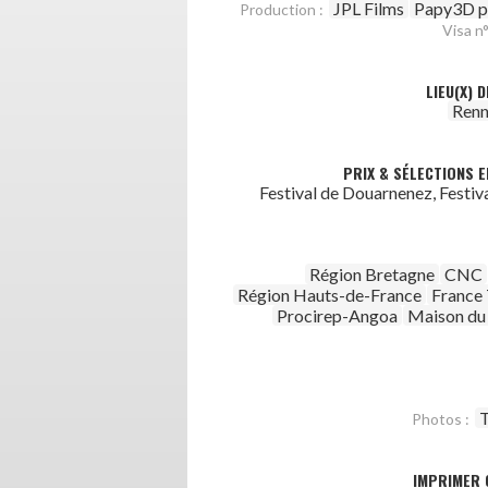
JPL Films
Papy3D p
Production :
Visa n°
LIEU(X) 
Renn
PRIX & SÉLECTIONS E
Festival de Douarnenez, Festiv
Région Bretagne
CNC
Région Hauts-de-France
France 
Procirep-Angoa
Maison du 
T
Photos :
IMPRIMER 