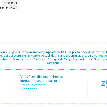
Imprimer
trer en PDF
pas à nous signaler un film manquant, un problème lié à une photo, une erreur, etc., o
ue : Livre et Lecture en Bretagne, Accueil des Tournages en Bretagne, Cinémathèqu
stival de Douarnenez, Le Cinéma en Bretagne de Tangui Perron, Les sociétés de prod
catalogue.
Vous êtes diffuseur (cinéma,
médiathèque, festival, etc.) :
Créer un compte
S’identifier