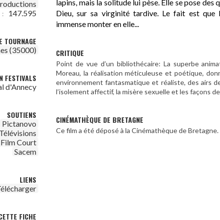
lapins, mais la solitude lui pèse. Elle se pose des 
roductions
Dieu, sur sa virginité tardive. Le fait est qu
147.595
 :
immense monter en elle...
DE TOURNAGE
es (35000)
CRITIQUE
Point de vue d’un bibliothécaire: La superbe anima
Moreau, la réalisation méticuleuse et poétique, do
N FESTIVALS
environnement fantasmatique et réaliste, des airs 
al d'Annecy
l’isolement affectif, la misère sexuelle et les façons d
SOUTIENS
CINÉMATHÈQUE DE BRETAGNE
Pictanovo
Ce film a été déposé à la Cinémathèque de Bretagne.
Télévisions
Film Court
Sacem
LIENS
élécharger
CETTE FICHE