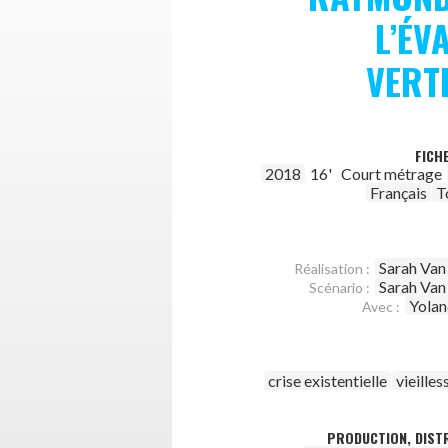
L’ÉV
VERT
FICH
2018
16'
Court métrage
Français
T
Sarah Va
Réalisation :
Sarah Va
Scénario :
Yola
Avec :
crise existentielle
vieilles
PRODUCTION, DISTR