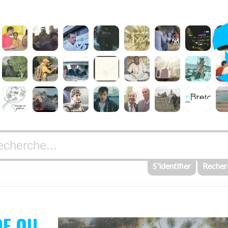
S'identifier
Recher
E OU