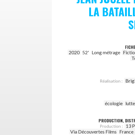
LA BATAIL
S
FICH
2020
52'
Long métrage
Ficti
T
Brig
Réalisation :
écologie
lutt
PRODUCTION, DISTR
13 P
Production :
Via Découvertes Films
France 