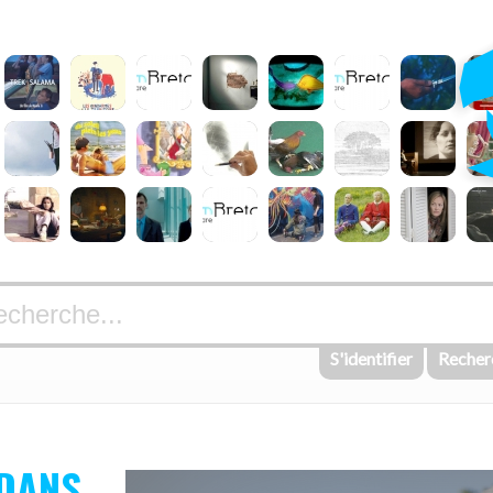
S'identifier
Recher
 DANS