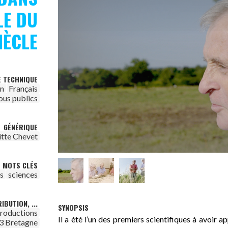
LE DU
IÈCLE
E TECHNIQUE
on
Français
ous publics
GÉNÉRIQUE
itte Chevet
MOTS CLÉS
es
sciences
IBUTION, ...
SYNOPSIS
roductions
Il a été l’un des premiers scientifiques à avoir a
3 Bretagne