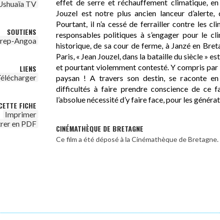
effet de serre et réchauffement climatique, e
Ushuaïa TV
Jouzel est notre plus ancien lanceur d’alerte,
Pourtant, il n’a cessé de ferrailler contre les c
SOUTIENS
responsables politiques à s’engager pour le clim
irep-Angoa
historique, de sa cour de ferme, à Janzé en Bre
Paris, « Jean Jouzel, dans la bataille du siècle » e
et pourtant violemment contesté. Y compris par
LIENS
élécharger
paysan ! A travers son destin, se raconte en 
difficultés à faire prendre conscience de ce 
l’absolue nécessité d’y faire face, pour les générat
CETTE FICHE
Imprimer
trer en PDF
CINÉMATHÈQUE DE BRETAGNE
Ce film a été déposé à la Cinémathèque de Bretagne.