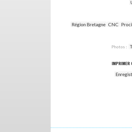
Région Bretagne
CNC
Proc
T
Photos :
IMPRIMER 
Enregis