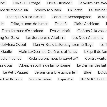
ires
Erika - L’Outrage
Erika - Justice !
Je veux vivre ave
ée de mon voisin
Smoky Moutain
En Sortir
La Bobine
Tant qu'il y aura la mer...
Conduite Accompagnée
#DA
ble
Erika, au nom de la mer
Felicità
Claire Andrieux
Dans l'armure d'Abraham
Eva voudrait
Océans 2, la voix d
ng for Gaza
Les Sorciéres d'Akelarre
Les Deux Couillons
s de Mona Ozouf
Dan Ar Braz, La Bretagne en héritage
Le 
 Gaulle
Alain Le Quernec, Colères d'affiches
L'Esprit de fam
Radio Naoned
Redanserons-nous la gavotte ?
Contre vents
ez-vous
Akeji, le souffle de la montagne
Le Dernier des lait
Le Petit Paquet
Je suis un arbre qui parle !
Blue
L'Od
ock et Pollock
Sous le béton
L'âge d'or
JEAN JOUZEL D