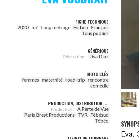
FICHE TECHNIQUE
2020
55'
Long métrage
Fiction
Français
Tous publics
GÉNÉRIQUE
Lisa Diaz
Réalisation :
MOTS CLÉS
femmes
maternité
road-trip
rencontre
comédie
PRODUCTION, DISTRIBUTION, ...
A Perte de Vue
Production :
Paris Brest Productions
TVR
Tébésud
Tébéo
SYNOPS
Eva, 
LIEU(X) DE TOURNAGE