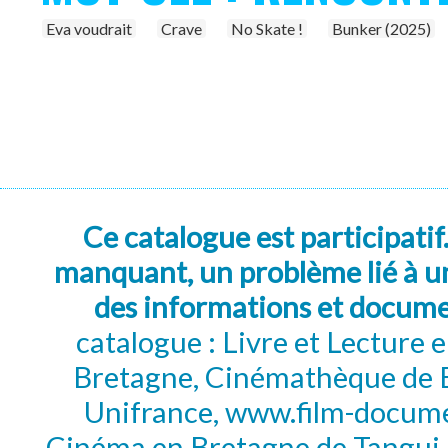
Eva voudrait
Crave
No Skate !
Bunker (2025)
Ce catalogue est participatif
manquant, un problème lié à un
des informations et docum
catalogue : Livre et Lecture
Bretagne, Cinémathèque de B
Unifrance, www.film-documen
Cinéma en Bretagne de Tangui P