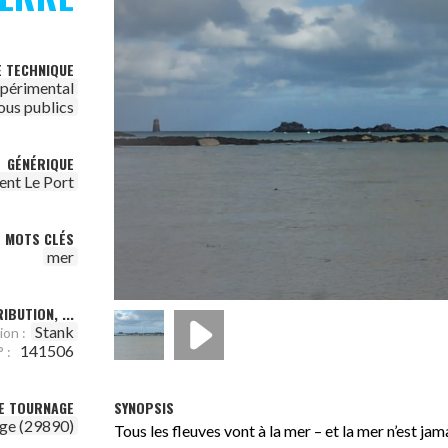
E TECHNIQUE
périmental
ous publics
GÉNÉRIQUE
ent Le Port
MOTS CLÉS
mer
IBUTION, ...
Stank
ion :
141506
 :
SYNOPSIS
DE TOURNAGE
ge (29890)
Tous les fleuves vont à la mer – et la mer n’est jama