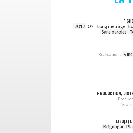
FICH
2012
09'
Long métrage
Ex
Sans paroles
T
Vinc
Réalisation :
PRODUCTION, DISTR
Product
Visa n°
LIEU(X) 
Brignogan-Pla