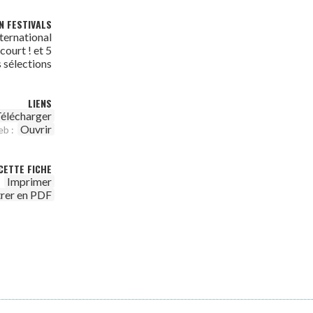
N FESTIVALS
ternational
court ! et 5
 sélections
LIENS
élécharger
Ouvrir
eb :
CETTE FICHE
Imprimer
trer en PDF